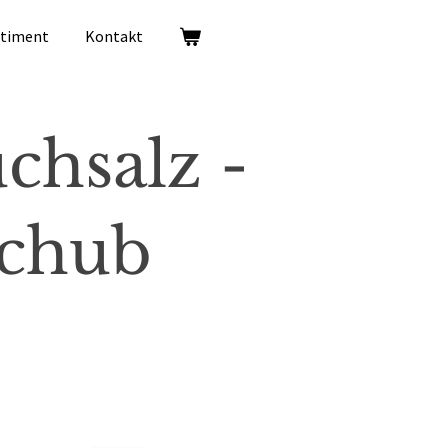
rtiment
Kontakt
chsalz -
chub