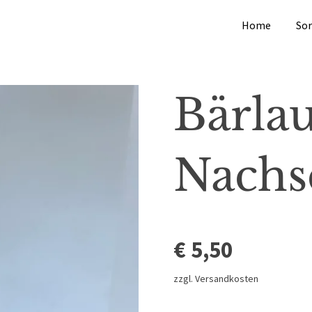
Home
So
Bärlau
Nachs
€ 5,50
zzgl. Versandkosten