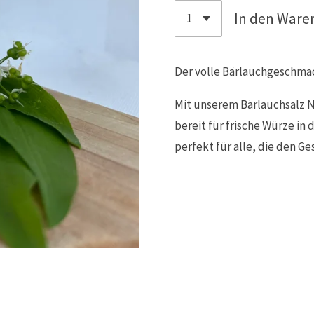
In den Ware
Der volle Bärlauchgeschma
Mit unserem Bärlauchsalz 
bereit für frische Würze in
perfekt für alle, die den G