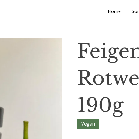
Home
So
Feige
Rotwe
190g
Vegan